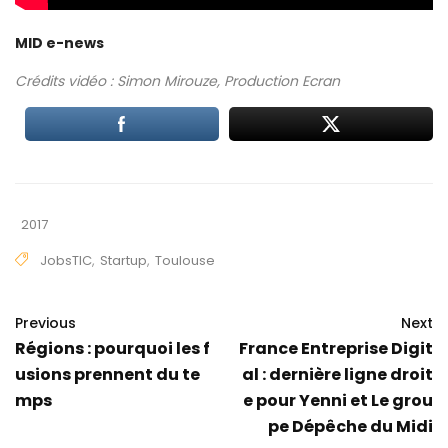
MID e-news
Crédits vidéo : Simon Mirouze, Production Ecran
2017
JobsTIC
,
Startup
,
Toulouse
Previous
Next
Régions : pourquoi les f
France Entreprise Digit
usions prennent du te
al : dernière ligne droit
mps
e pour Yenni et Le grou
pe Dépêche du Midi