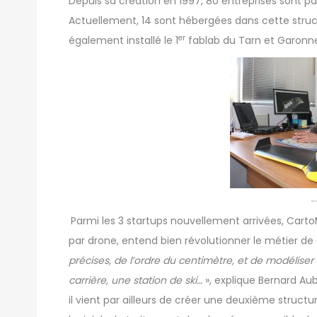
Depuis sa création en 1997, 80 entreprises sont p
Actuellement, 14 sont hébergées dans cette struct
er
également installé le 1
fablab du Tarn et Garonne
Bern
Parmi les 3 startups nouvellement arrivées,
Carto
par drone, entend bien révolutionner le métier d
précises, de l’ordre du centimètre, et de modélise
carrière, une station de ski…
», explique Bernard Au
il vient par ailleurs de créer une deuxième struc