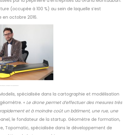
assées par la pépinière d’entreprises du Grand Montauban.
ure (occupée à 100 %) au sein de laquelle s’est
 en octobre 2016.
ard Aubanel, fondateur de CartoModelis
Modelis
, spécialisée dans la cartographie et modélisation
e géomètre. «
Le drone permet d’effectuer des mesures très
r rapidement et à moindre coût un bâtiment, une rue, une
banel, le fondateur de la startup. Géomètre de formation,
ture, Topomatic, spécialisée dans le développement de