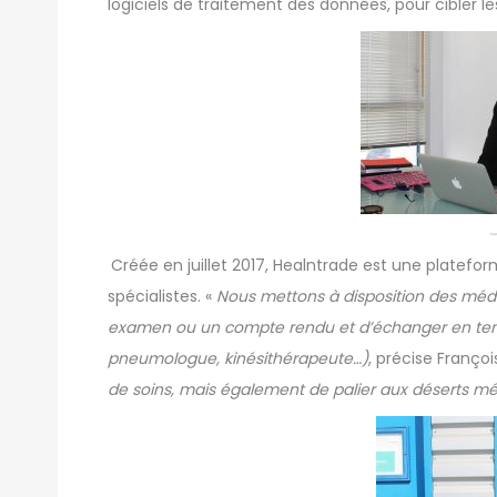
logiciels de traitement des données, pour cibler l
Fra
Créée en juillet 2017,
Healntrade
est une platefor
spécialistes. «
Nous mettons à disposition des méd
examen ou un compte rendu et d’échanger en temps
pneumologue, kinésithérapeute…)
, précise Franço
de soins, mais également de palier aux déserts m