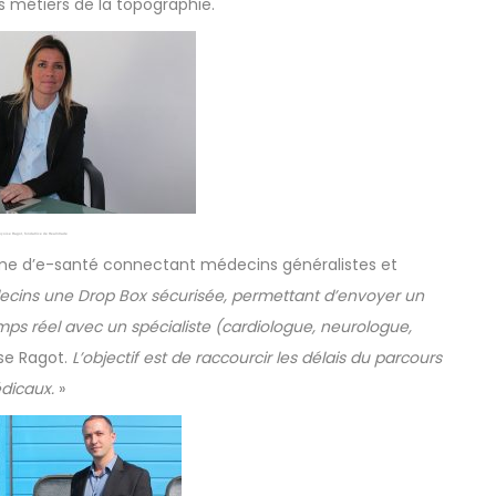
es métiers de la topographie.
nçoise Ragot, fondatrice de Healntrade
me d’e-santé connectant médecins généralistes et
ecins une Drop Box sécurisée, permettant d’envoyer un
 réel avec un spécialiste (cardiologue, neurologue,
ise Ragot.
L’objectif est de raccourcir les délais du parcours
édicaux.
»