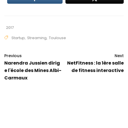
2017
Startup
,
Streaming
,
Toulouse
Previous
Next
Narendra Jussien dirig
NetFitness : la 1ère salle
e l'école des Mines Albi-
de fitness interactive
Carmaux