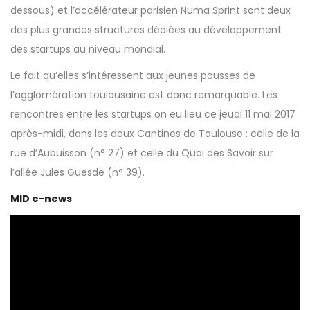
dessous) et l’accélérateur parisien
Numa Sprint
sont deux
des plus grandes structures dédiées au développement
des startups au niveau mondial.
Le fait qu’elles s’intéressent aux jeunes pousses de
l’agglomération toulousaine est donc remarquable. Les
rencontres entre les startups on eu lieu ce jeudi 11 mai 2017
après-midi, dans les deux Cantines de Toulouse : celle de la
rue d’Aubuisson (n° 27) et celle du Quai des Savoir sur
l’allée Jules Guesde (n° 39).
MID e-news