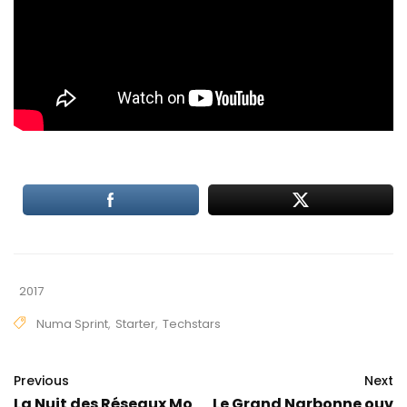
2017
Numa Sprint
,
Starter
,
Techstars
Previous
Next
La Nuit des Réseaux Mo
Le Grand Narbonne ouv