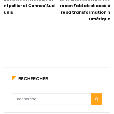
ntpellier et Connec’Sud
re son FabLab et accélè
unis
re sa transformation n
umérique
RECHERCHER