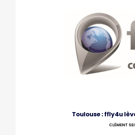
Toulouse : ffly4u lèv
CLÉMENT SE