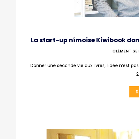
La start-up nîmoise Kiwibook don
CLÉMENT SE
Donner une seconde vie aux livres, l’idée n’est pas neuve. العاب مربحة Le nîmois Kiwibook, la
2
R