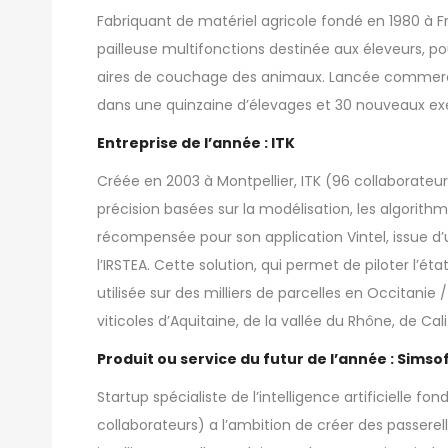
Fabriquant de matériel agricole fondé en 1980 à Fré
pailleuse multifonctions destinée aux éleveurs, pou
aires de couchage des animaux. Lancée commerci
dans une quinzaine d’élevages et 30 nouveaux exemp
Entreprise de l’année : ITK
Créée en 2003 à Montpellier,
ITK
(96 collaborateurs
précision basées sur la modélisation, les algorithmes
récompensée pour son application Vintel, issue d’u
l’IRSTEA. Cette solution, qui permet de piloter l’é
utilisée sur des milliers de parcelles en Occitanie
viticoles d’Aquitaine, de la vallée du Rhône, de Calif
Produit ou service du futur de l’année : Simso
Startup spécialiste de l’intelligence artificielle f
collaborateurs) a l’ambition de créer des passerelles