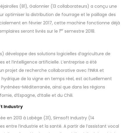
jairolles (81),
Galonnie
r (13 collaborateurs) a conçu une
r optimiser la distribution de fourrage et le paillage des
alement en février 2017, cette machine fonctionne déjà
er
laires seront livrés sur le 1
semestre 2018.
) développe des solutions logicielles d’agriculture de
 et l’intelligence artificielle. L’entreprise a été
n projet de recherche collaborative avec l’INRA et
tat hydrique de la vigne en temps réel, est actuellement
 / Pyrénées-Méditerranée, ainsi que dans les régions
ornie, d’Espagne, d’Italie et du Chili.
ft Industry
ondée en 2013 à Labège (31),
Simsoft Industry
(14
 entre l’industrie et la santé. A partir de l’assistant vocal