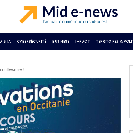
A & IA
CYBERSÉCURITÉ
BUSINESS
IMPACT
TERRITOIRES & POLI
 millésime !