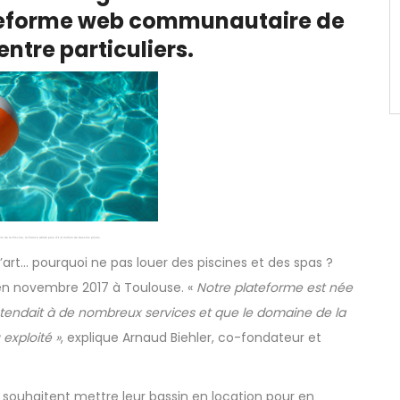
ateforme web communautaire de
entre particuliers.
ls de la Piscine, la France abrite plus d’1,9 million de bassins privés.
’art… pourquoi ne pas louer des piscines et des spas ?
 en novembre 2017 à Toulouse. «
Notre plateforme est
née
étendait à de nombreux services et que le domaine de la
 exploité »
, explique Arnaud Biehler, co-fondateur et
ui souhaitent mettre leur bassin en location pour en