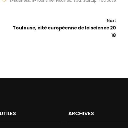
E-Business
,
E-Tourisme
,
Piscines
,
Spa
,
Startup
,
Toulouse
Next
Toulouse, cité européenne de la science 20
18
 UTILES
ARCHIVES