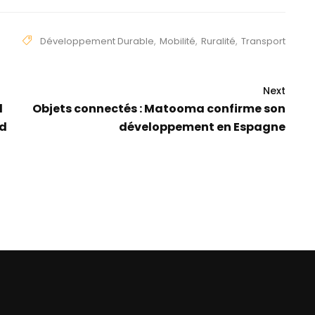
Développement Durable
,
Mobilité
,
Ruralité
,
Transport
Next
l
Objets connectés : Matooma confirme son
id
développement en Espagne