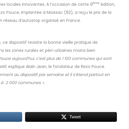
ème
es locales innovantes. A l’occasion de cette 9
édition,
ezo Pouce, implantée à Moissac (82), a reçu le prix de la
son réseau d’autostop organisé en France.
s
ce dispositif revisite la bonne vieille pratique de
dans les zones rurales et péri-urbaines moins bien
ouce aujourd’hui, c’est plus de 1 100 communes qui sont
itif,
explique Alain Jean, le fondateur de Rezo Pouce.
nent au dispositif par semaine et il s’étend partout en
ver à 2 000 communes.
»
Tweet