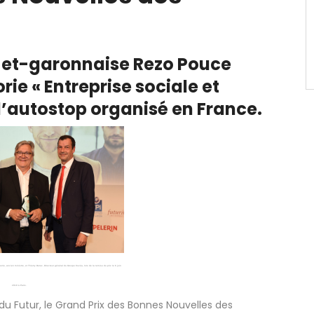
n-et-garonnaise Rezo Pouce
rie « Entreprise sociale et
d’autostop organisé en France.
rie, ancien ministre, et Thierry Derez, Directeur général du Groupe Covéa, lors de la remise du prix le 6 juin
2018 à Paris.
u Futur, le Grand Prix des Bonnes Nouvelles des