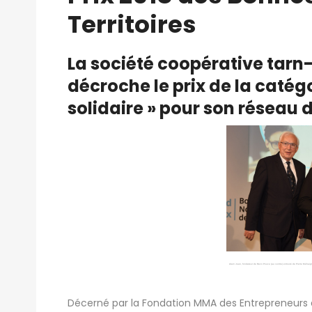
Territoires
La société coopérative tar
décroche le prix de la catégo
solidaire » pour son réseau 
Alain Jean, fondateur de Rezo Pouce (au centre) entouré de Pierre Méhaigne
Décerné par la Fondation MMA des Entrepreneurs d