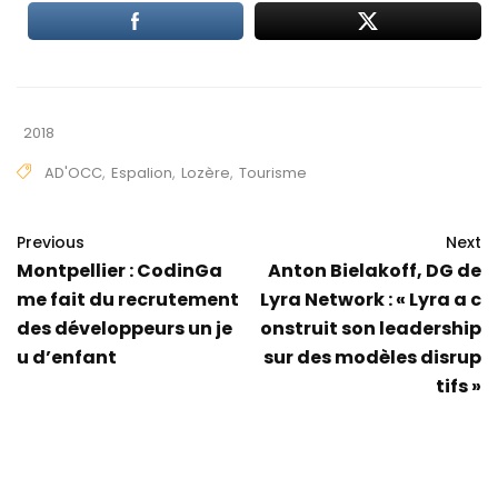
2018
AD'OCC
,
Espalion
,
Lozère
,
Tourisme
Previous
Next
Montpellier : CodinGa
Anton Bielakoff, DG de
me fait du recrutement
Lyra Network : « Lyra a c
des développeurs un je
onstruit son leadership
u d’enfant
sur des modèles disrup
tifs »