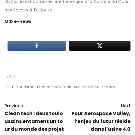
Mytriplan
est actuellement hébergée à la Cantine du Quai
des Savoirs à Toulouse.
MID e-news
2018
E-Tourisme
,
French Tech Toulouse
,
La Mêlée
,
Starter
Previous
Next
Clean tech : deux toulo
Pour Aerospace Valley,
usains entament un to
l’enjeu du futur réside
ur du monde des projet
dans l’usine 4.0