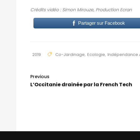
Crédits vidéo : Simon Mirouze, Production Ecran
Partager sur Facebook
2019
Co-Jardinage
,
Ecologie
,
Indépendance A
Previous
L’Occitanie drainée par la French Tech