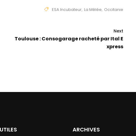
ESA Incubateur
,
La Mêlée
,
Occitanie
Next
Toulouse : Consogarage racheté par Ital E
xpress
 UTILES
ARCHIVES