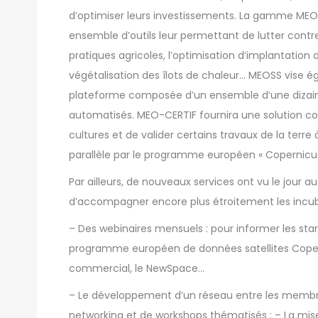
d’optimiser leurs investissements. La gamme MEO-C
ensemble d’outils leur permettant de lutter contr
pratiques agricoles, l’optimisation d’implantation 
végétalisation des îlots de chaleur… MEOSS vise 
plateforme composée d’un ensemble d’une dizaine
automatisés. MEO-CERTIF fournira une solution c
cultures et de valider certains travaux de la te
parallèle par le programme européen « Copernicus
Par ailleurs, de nouveaux services ont vu le jour a
d’accompagner encore plus étroitement les incub
– Des webinaires mensuels : pour informer les star
programme européen de données satellites Copern
commercial, le NewSpace…
– Le développement d’un réseau entre les membr
networking et de workshops thématisés ; – La mise