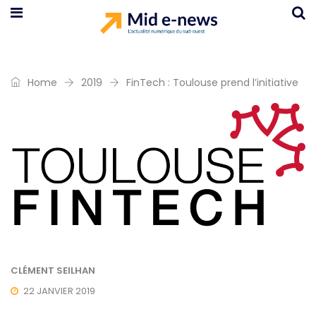
Home
2019
FinTech : Toulouse prend l’initiative
CLÉMENT SEILHAN
22 JANVIER 2019