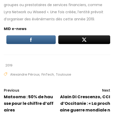
groupes ou prestataires de services financiers, comme
Lyra Network ou Wiseed ». Une fois créée, l’entité prévoit
d’organiser des événéments dès cette année 2019.
MID e-news
2019
Alexandre Péroux
,
FinTech
,
Toulouse
Previous
Next
Matooma : 50% de hau
Alain Di Crescenzo, CCI
sse pour le chiffre d’aff
d’Occitanie : « La proch
aires
aine guerre mondiale n