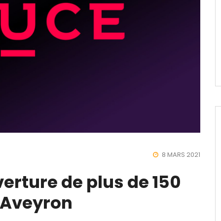
8 MARS 2021
erture de plus de 150
 Aveyron