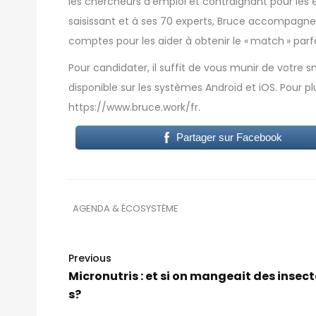
les chercheurs d’emploi et contraignant pour les 
saisissant et à ses 70 experts, Bruce accompagne
comptes pour les aider à obtenir le « match » parfa
Pour candidater, il suffit de vous munir de votre 
disponible sur les systèmes Androïd et iOS. Pour pl
https://www.bruce.work/fr
.
Partager sur Facebook
AGENDA & ÉCOSYSTÈME
Previous
Micronutris : et si on mangeait des insect
s?