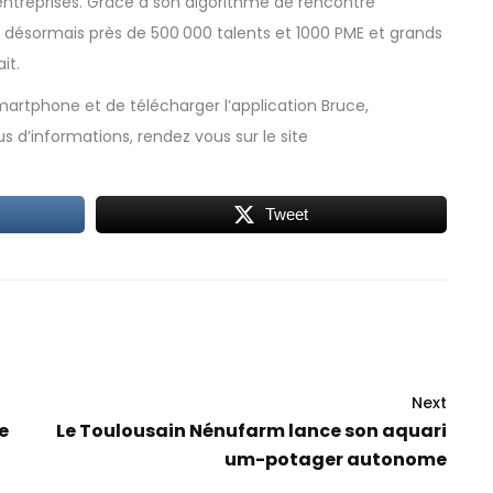
entreprises. Grâce à son algorithme de rencontre
 désormais près de 500 000 talents et 1000 PME et grands
it.
smartphone et de télécharger l’application Bruce,
us d’informations, rendez vous sur le site
Tweet
Next
e
Le Toulousain Nénufarm lance son aquari
um-potager autonome