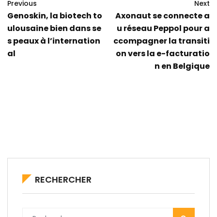
Previous
Next
Genoskin, la biotech to
Axonaut se connecte a
ulousaine bien dans se
u réseau Peppol pour a
s peaux à l’internation
ccompagner la transiti
al
on vers la e-facturatio
n en Belgique
RECHERCHER