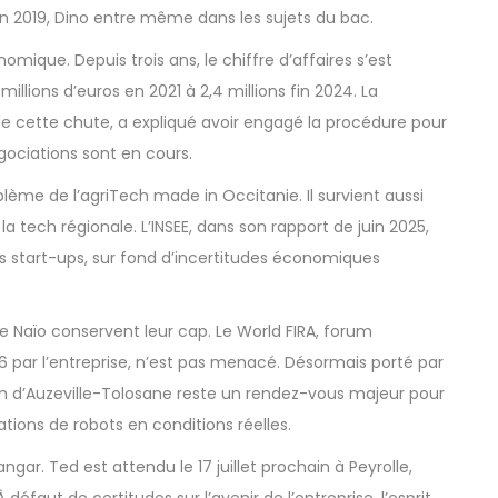
n 2019, Dino entre même dans les sujets du bac.
nomique. Depuis trois ans, le chiffre d’affaires s’est
llions d’euros en 2021 à 2,4 millions fin 2024. La
 de cette chute, a expliqué avoir engagé la procédure pour
gociations sont en cours.
blème de l’agriTech made in Occitanie. Il survient aussi
a tech régionale. L’INSEE, dans son rapport de juin 2025,
es start-ups, sur fond d’incertitudes économiques
de Naïo conservent leur cap. Le World FIRA, forum
16 par l’entreprise, n’est pas menacé. Désormais porté par
on d’Auzeville-Tolosane reste un rendez-vous majeur pour
tions de robots en conditions réelles.
gar. Ted est attendu le 17 juillet prochain à Peyrolle,
 À défaut de certitudes sur l’avenir de l’entreprise, l’esprit