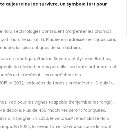
e aujourd’hui de survivre. Un symbole fort pour
 de Naïo Technologies continuent d’arpenter les champs.
conçoit marche sur un fil. Placée en redressement judiciaire,
ériodes les plus critiques de son histoire.
ieurs en robotique, Gaëtan Séverac et Aymeric Barthes,
capable de désherber des parcelles en toute autonomie et
 succès est immédiat. Les maraîchers bio
015 et 2022, les levées de fonds s’enchaînent : 3, puis 14,
umes, Ted pour les vignes (capable d’enjamber les rangs),
ielle décolle. Plus de 450 machines seront fabriquées,
is à l’Espagne. En 2020, le
Financial Times
classe Naïo
Europe. En 2024, la revue
Le Vin de France
sacre le robot