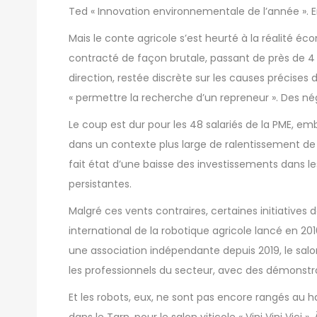
Ted « Innovation environnementale de l’année ». E
Mais le conte agricole s’est heurté à la réalité éco
contracté de façon brutale, passant de près de 4 mi
direction, restée discrète sur les causes précises
« permettre la recherche d’un repreneur ». Des né
Le coup est dur pour les 48 salariés de la PME, em
dans un contexte plus large de ralentissement de l
fait état d’une baisse des investissements dans l
persistantes.
Malgré ces vents contraires, certaines initiatives 
international de la robotique agricole lancé en 20
une association indépendante depuis 2019, le sal
les professionnels du secteur, avec des démonstra
Et les robots, eux, ne sont pas encore rangés au han
dans le Tarn, pour le salon viticole « Vini Vini Vici ».