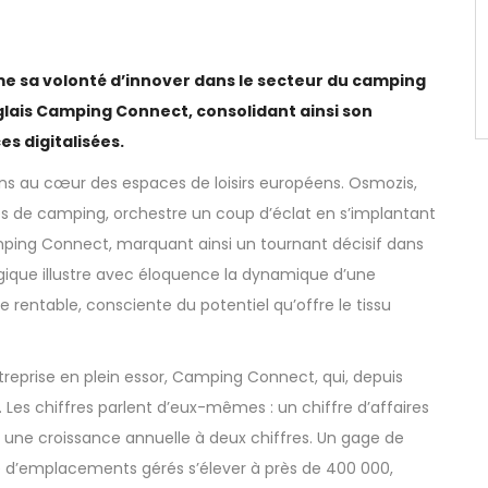
 sa volonté d’innover dans le secteur du camping
lais Camping Connect, consolidant ainsi son
s digitalisées.
ons au cœur des espaces de loisirs européens. Osmozis,
es de camping, orchestre un coup d’éclat en s’implantant
amping Connect, marquant ainsi un tournant décisif dans
égique illustre avec éloquence la dynamique d’une
 rentable, consciente du potentiel qu’offre le tissu
eprise en plein essor, Camping Connect, qui, depuis
. Les chiffres parlent d’eux-mêmes : un chiffre d’affaires
ec une croissance annuelle à deux chiffres. Un gage de
le d’emplacements gérés s’élever à près de 400 000,