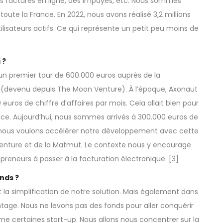
es factures en ligne, des impayés, etc. Nous sommes
oute la France. En 2022, nous avons réalisé 3,2 millions
ilisateurs actifs. Ce qui représente un petit peu moins de
 ?
 un premier tour de 600.000 euros auprès de la
(devenu depuis The Moon Venture). À l’époque, Axonaut
 euros de chiffre d’affaires par mois. Cela allait bien pour
nce. Aujourd’hui, nous sommes arrivés à 300.000 euros de
 nous voulons accélérer notre développement avec cette
Venture et de la Matmut. Le contexte nous y encourage
epreneurs à passer à la
facturation électronique
. [
3
]
nds ?
 la simplification de notre solution. Mais également dans
antage. Nous ne levons pas des fonds pour aller conquérir
 certaines start-up. Nous allons nous concentrer sur la