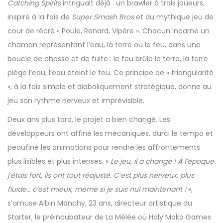
Catching Spirits
intriguait déjà : un brawler à trois joueurs,
inspiré à la fois de
Super Smash Bros
et du mythique jeu de
cour de récré « Poule, Renard, Vipère ». Chacun incarne un
chaman représentant l’eau, la terre ou le feu, dans une
boucle de chasse et de fuite : le feu brûle la terre, la terre
piège l’eau, l’eau éteint le feu. Ce principe de « triangularité
», à la fois simple et diaboliquement stratégique, donne au
jeu son rythme nerveux et imprévisible.
Deux ans plus tard, le projet a bien changé. Les
développeurs ont affiné les mécaniques, durci le tempo et
peaufiné les animations pour rendre les affrontements
plus lisibles et plus intenses. «
Le jeu, il a changé ! À l’époque
j’étais fort, ils ont tout réajusté. C’est plus nerveux, plus
fluide… c’est mieux, même si je suis nul maintenant !
»,
s’amuse Albin Monchy, 23 ans, directeur artistique du
Starter, le préincubateur de La Mêlée où Holy Moka Games