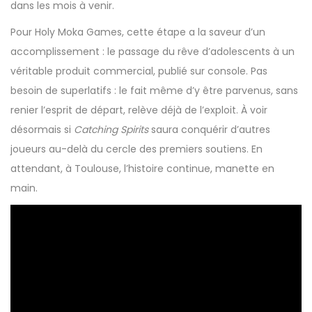
dans les mois à venir.
Pour Holy Moka Games, cette étape a la saveur d’un
accomplissement : le passage du rêve d’adolescents à un
véritable produit commercial, publié sur console. Pas
besoin de superlatifs : le fait même d’y être parvenus, sans
renier l’esprit de départ, relève déjà de l’exploit. À voir
désormais si
Catching Spirits
saura conquérir d’autres
joueurs au-delà du cercle des premiers soutiens. En
attendant, à Toulouse, l’histoire continue, manette en
main.