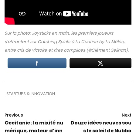
Sur la photo: Joysticks en main, les premiers joueurs
s’affrontent sur Catching Spirits à La Cantine by La Mêlée,
entre cris de victoire et rires complices (©Clément Seilhan).
STARTUPS & INNOVATION
Previous
Next
Occitanie : la mixité nu
Douze idées neuves sou
mérique, moteur d’inn
s le soleil de Nubbo