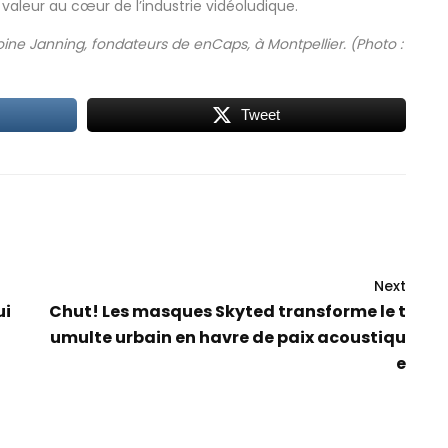
la valeur au cœur de l’industrie vidéoludique.
ine Janning, fondateurs de enCaps, à Montpellier. (Photo :
Tweet
Next
ui
Chut! Les masques Skyted transforme le t
umulte urbain en havre de paix acoustiqu
e