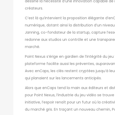
dessine la nécessité d’une innovation capable de ré
créateurs.
C’est là qu’intervient la proposition élégante d’
numérique, dotant ainsi la distribution d’un nivea
Janning, co-fondateur de la startup, capture l’es
redonne aux studios un contrôle et une transpare
marché.
Point Nexus s’érige en gardien de l’intégrité du jeu
plateforme facilite aussi les préventes, auparavant
Avec enCaps, les clés restent cryptées jusqu’à leur 
qui planaient sur les lancements anticipés.
Alors que enCaps tend la main aux éditeurs et dis
pour Point Nexus, l’industrie du jeu vidéo se trouve
initiative, l’espoir renaît pour un futur où la cr
du marché gris. En traçant un nouveau chemin, Poi