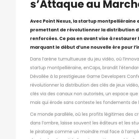
s’Attaque au March
Avec Point Nexus, la startup montpelliéraine 
promettant de révolutionner la distribution de
renforcées. Ce pas en avant vise à restaurer l
marquant le début d’une nouvelle ère pour l’i
Dans l’arène tumultueuse du jeu vidéo, où l’innova
startup montpelliéraine, enCaps, brandit l’étendard
Dévoilée à la prestigieuse Game Developers Conf
révolutionner la distribution des clés de jeux vidé
clés via des canaux non autorisés, un espace que c
mais qui érode sans conteste les fondements de l’é
Ce monde parallèle, où les profits légitimes des 
dans l’ombre, laisse souvent les éditeurs et les st
le piratage comme un moindre mal face à l’ample