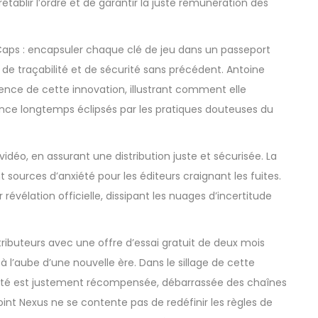
tablir l’ordre et de garantir la juste rémunération des
enCaps : encapsuler chaque clé de jeu dans un passeport
u de traçabilité et de sécurité sans précédent. Antoine
sence de cette innovation, illustrant comment elle
nce longtemps éclipsés par les pratiques douteuses du
 vidéo, en assurant une distribution juste et sécurisée. La
 sources d’anxiété pour les éditeurs craignant les fuites.
révélation officielle, dissipant les nuages d’incertitude
tributeurs avec une offre d’essai gratuit de deux mois
 à l’aube d’une nouvelle ère. Dans le sillage de cette
éativité est justement récompensée, débarrassée des chaînes
nt Nexus ne se contente pas de redéfinir les règles de