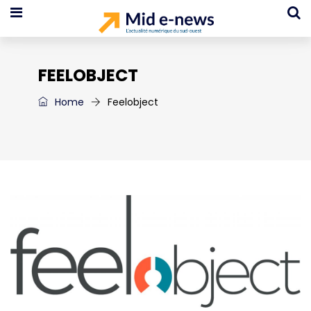
FEELOBJECT
Home
Feelobject