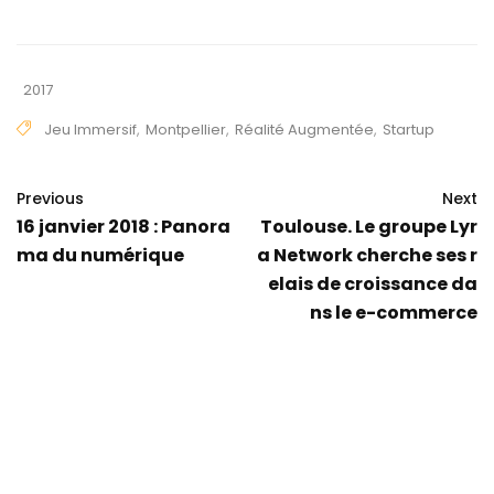
2017
Jeu Immersif
,
Montpellier
,
Réalité Augmentée
,
Startup
Previous
Next
16 janvier 2018 : Panora
Toulouse. Le groupe Lyr
ma du numérique
a Network cherche ses r
elais de croissance da
ns le e-commerce