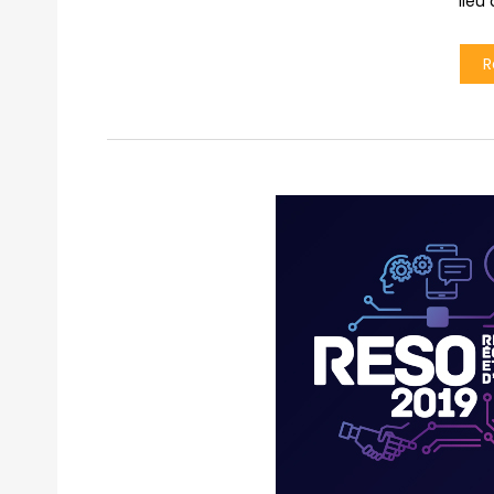
lieu
R