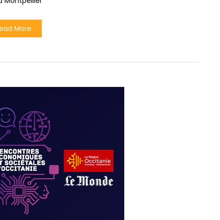
 à Montpellier
ead More