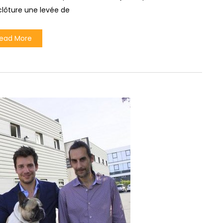
 clôture une levée de
ead More