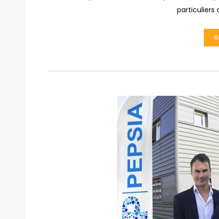
particuliers
R