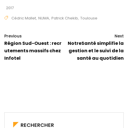
2017
Cédric Mallet
,
NUMA
,
Patrick Chekib
,
Toulouse
Previous
Next
Région Sud-Ouest : recr
NotreSanté simplifie la
utements massifs chez
gestion et le suivi de la
Infotel
santé au quotidien
RECHERCHER