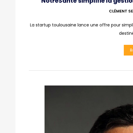
NotreSanté simplifie la gestion
CLÉMENT SE
La startup toulousaine lance une offre pour simpli
destin
R