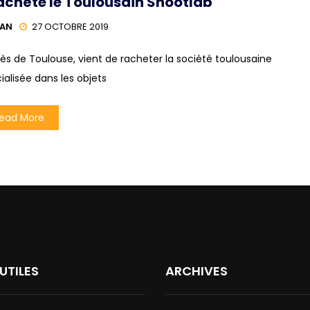
rachète le Toulousain Snootlab
HAN
27 OCTOBRE 2019
rès de Toulouse, vient de racheter la société toulousaine
ialisée dans les objets
ead More
 UTILES
ARCHIVES