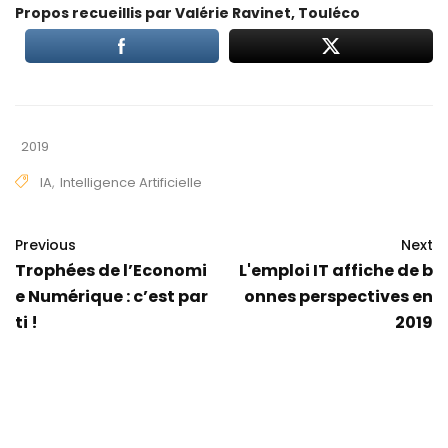
Propos recueillis par Valérie Ravinet, Touléco
2019
IA
,
Intelligence Artificielle
Previous
Next
Trophées de l’Economi
L'emploi IT affiche de b
e Numérique : c’est par
onnes perspectives en
ti !
2019