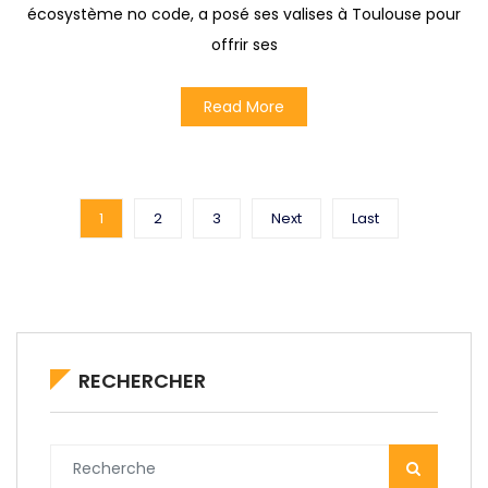
écosystème no code, a posé ses valises à Toulouse pour
offrir ses
Read More
1
2
3
Next
Last
RECHERCHER