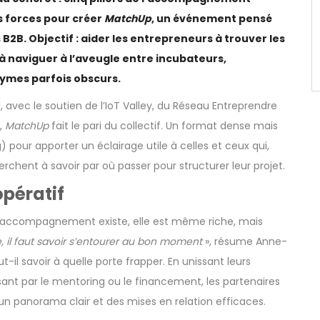
s forces pour créer
MatchUp
, un événement pensé
2B. Objectif : aider les entrepreneurs à trouver les
 naviguer à l’aveugle entre incubateurs,
nymes parfois obscurs.
, avec le soutien de l’IoT Valley, du Réseau Entreprendre
,
MatchUp
fait le pari du collectif. Un format dense mais
pour apporter un éclairage utile à celles et ceux qui,
erchent à savoir par où passer pour structurer leur projet.
pératif
e d’accompagnement existe, elle est même riche, mais
, il faut savoir s’entourer au bon moment
», résume Anne-
-il savoir à quelle porte frapper. En unissant leurs
sant par le mentoring ou le financement, les partenaires
 un panorama clair et des mises en relation efficaces.