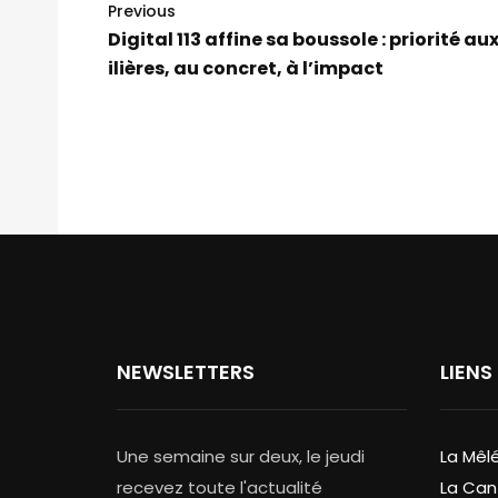
Previous
Digital 113 affine sa boussole : priorité aux
ilières, au concret, à l’impact
NEWSLETTERS
LIENS
Une semaine sur deux, le jeudi
La Mêl
recevez toute l'actualité
La Can