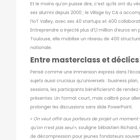
Et le moins qu’on puisse dire, c’est qu’ils ont du v
ses alumni depuis 2000 ; le Village by CA a accomp
l’IoT Valley, avec ses 40 startups et 400 collabora
Entreprendre a injecté plus d’1,1 million d’euros e
Toulouse, elle mobilise un réseau de 400 structure
nationale.
Entre masterclass et déclics
Pensé comme une immersion express dans l’éco
sujets aussi cruciaux qu’universels : business pla
sessions, les participants bénéficieront de rendez
présentes. Un format court, mais calibré pour aller 
prolonger les discussions sans slide PowerPoint.
«
On veut offrir aux porteurs de projet un moment-c
qu’on n’est pas seul
», souligne Sébastien Richard, 
de décompression pour jeunes fondateurs souvent 