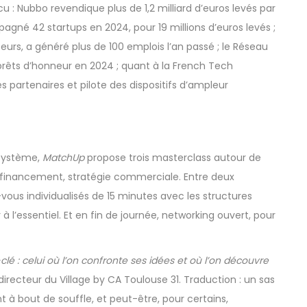
écu : Nubbo revendique plus de 1,2 milliard d’euros levés par
agné 42 startups en 2024, pour 19 millions d’euros levés ;
teurs, a généré plus de 100 emplois l’an passé ; le Réseau
n prêts d’honneur en 2024 ; quant à la French Tech
s partenaires et pilote des dispositifs d’ampleur
système,
MatchUp
propose trois masterclass autour de
n, financement, stratégie commerciale. Entre deux
-vous individualisés de 15 minutes avec les structures
à l’essentiel. Et en fin de journée, networking ouvert, pour
lé : celui où l’on confronte ses idées et où l’on découvre
directeur du Village by CA Toulouse 31. Traduction : un sas
à bout de souffle, et peut-être, pour certains,