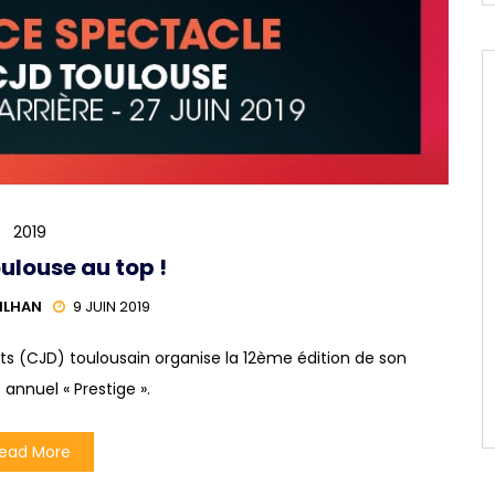
2019
ulouse au top !
ILHAN
9 JUIN 2019
nts (CJD) toulousain organise la 12ème édition de son
nnuel « Prestige ».
ead More