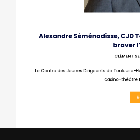
Alexandre Séménadisse, CJD Tou
braver l
CLÉMENT SE
Le Centre des Jeunes Dirigeants de Toulouse-Hau
casino-théâtre B
R