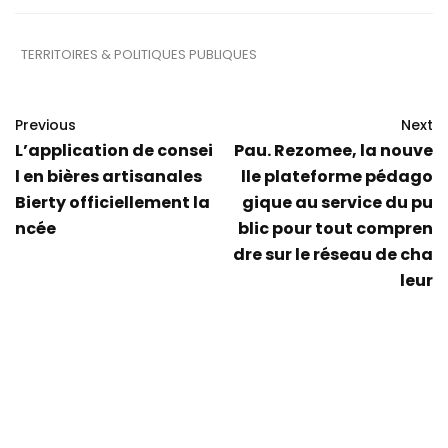
TERRITOIRES & POLITIQUES PUBLIQUES
Previous
Next
L’application de consei
Pau. Rezomee, la nouve
l en bières artisanales
lle plateforme pédago
Bierty officiellement la
gique au service du pu
ncée
blic pour tout compren
dre sur le réseau de cha
leur