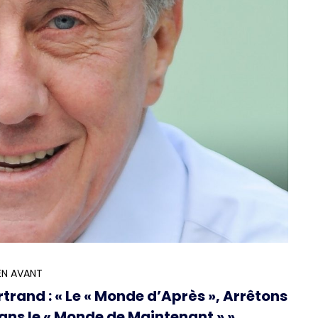
EN AVANT
rtrand : « Le « Monde d’Après », Arrêtons
ans le « Monde de Maintenant » »