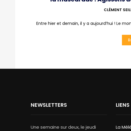
CLÉMENT SEI
Entre hier et demain, il y a aujourd’hui ! Le mo
R
NEWSLETTERS
LIENS
Une semaine sur deux, le jeudi
La Mêl