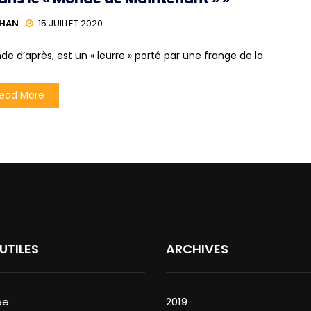
LHAN
15 JUILLET 2020
nde d’après, est un « leurre » porté par une frange de la
ead More
 UTILES
ARCHIVES
ée
2019