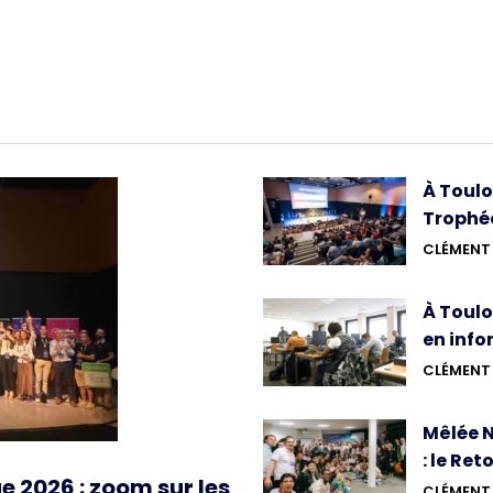
À Toulo
Trophée
CLÉMENT 
À Toulo
en info
CLÉMENT 
Mêlée N
: le Ret
 2026 : zoom sur les
CLÉMENT 