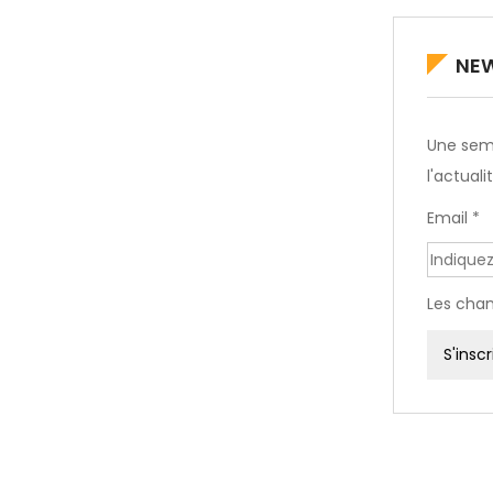
NEW
Une sema
l'actual
Email *
Les cham