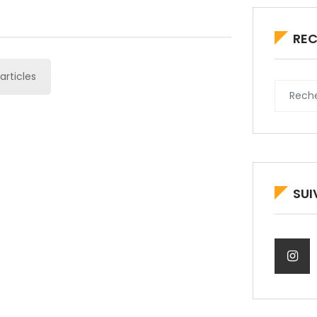
RE
'articles
SUI